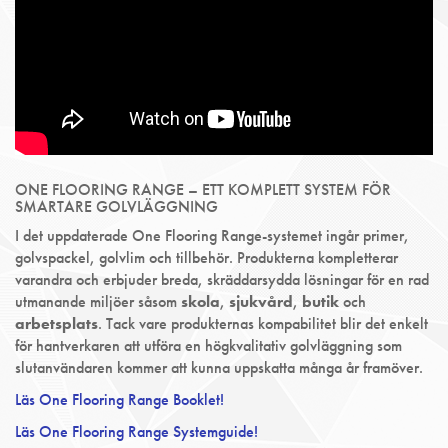
ONE FLOORING RANGE – ETT KOMPLETT SYSTEM FÖR
SMARTARE GOLVLÄGGNING
I det uppdaterade One Flooring Range-systemet ingår primer,
golvspackel, golvlim och tillbehör. Produkterna kompletterar
varandra och erbjuder breda, skräddarsydda lösningar för en rad
utmanande miljöer såsom
skola
,
sjukvård
,
butik
och
arbetsplats
. Tack vare produkternas kompabilitet blir det enkelt
för hantverkaren att utföra en högkvalitativ golvläggning som
slutanvändaren kommer att kunna uppskatta många år framöver.
Läs One Flooring Range Booklet!
Läs One Flooring Range Systemguide!