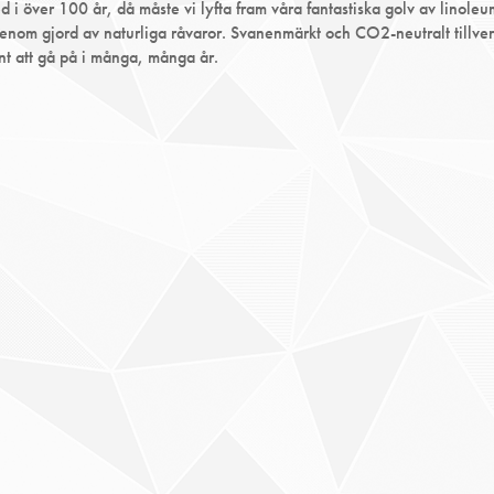
d i över 100 år, då måste vi lyfta fram våra fantastiska golv av linol
enom gjord av naturliga råvaror. Svanenmärkt och CO2-neutralt tillver
könt att gå på i många, många år.