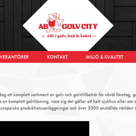
EVERANTÖRER
KONTAKT
MILJÖ & KVALITET
ag ett komplett sortiment av golv och golvtillbehör för såväl företag, 
 en komplett golvlösning, vare sig det gäller ett helt sjukhus eller om
opeiska produktionsanläggningar och över 3000 anställda världen öve