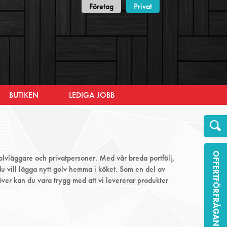
Företag
Privat
BUTIKEN
LEDIGA JOBB
OFFERTFÖRFRÅGAN
golvläggare och privatpersoner. Med vår breda portfölj,
 du vill lägga nytt golv hemma i köket. Som en del av
r kan du vara trygg med att vi levererar produkter