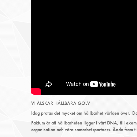
VI ÄLSKAR HÅLLBARA GOLV
Idag pratas det mycket om hållbarhet världen över. Och
Faktum är att hållbarheten ligger i vårt DNA, till exem
organisation och våra samarbetspartners. Ända fram till 